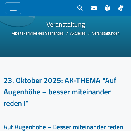
zum Inhalt
Kontakt
Suche
Leichte 
Geb
Veranstaltung
Arbeitskammer des Saarlandes
Aktuelles
Veranstaltungen
23. Oktober 2025: AK-THEMA "Auf
Augenhöhe – besser miteinander
reden I"
Auf Augenhöhe – Besser miteinander reden