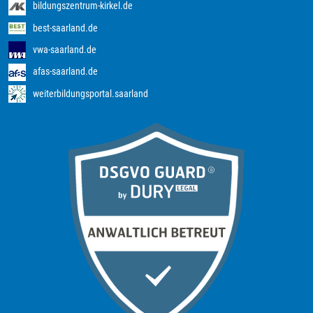
bildungszentrum-kirkel.de
best-saarland.de
vwa-saarland.de
afas-saarland.de
weiterbildungsportal.saarland