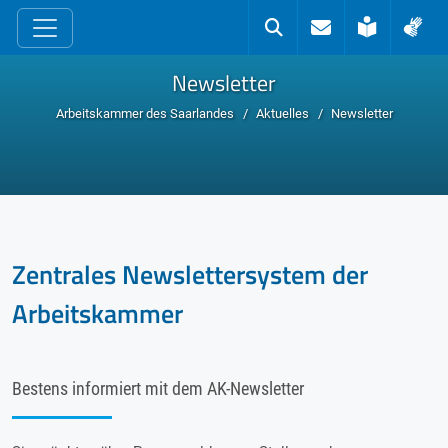
zum Inhalt
Kontakt
Suche
Leichte 
Geb
Newsletter
Arbeitskammer des Saarlandes
Aktuelles
Newsletter
Zentrales Newslettersystem der
Arbeitskammer
Bestens informiert mit dem AK-Newsletter