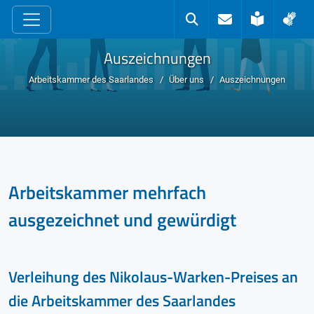
zum Inhalt
Kontakt
Suche
Leichte 
Geb
Auszeichnungen
Arbeitskammer des Saarlandes
Über uns
Auszeichnungen
Arbeitskammer mehrfach
ausgezeichnet und gewürdigt
Verleihung des Nikolaus-Warken-Preises an
die Arbeitskammer des Saarlandes