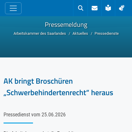
zum Inhalt
Kontakt
Suche
Leichte 
Geb
Pressemeldung
Arbeitskammer des Saarlandes
Aktuelles
Pressedienste
AK bringt Broschüren
„Schwerbehindertenrecht“ heraus
Pressedienst vom
25.06.2026