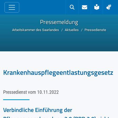
zum Inhalt
Kontakt
Suche
Leichte 
Geb
Pressemeldung
Arbeitskammer des Saarlandes
Aktuelles
Pressedienste
Krankenhauspflegeentlastungsgesetz
Pressedienst vom
10.11.2022
Verbindliche Einführung der