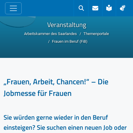
zum Inhalt
Kontakt
Suche
Leichte 
Geb
Veranstaltung
Arbeitskammer des Saarlandes
Themenportale
Frauen im Beruf (FiB)
„Frauen, Arbeit, Chancen!“ – Die
Jobmesse für Frauen
Sie würden gerne wieder in den Beruf
einsteigen? Sie suchen einen neuen Job oder