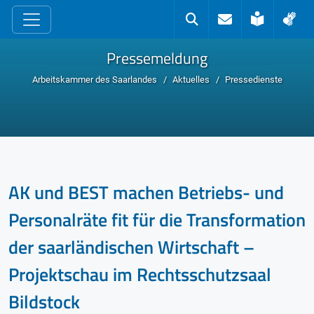
zum Inhalt
Kontakt
Suche
Leichte 
Geb
Pressemeldung
Arbeitskammer des Saarlandes
Aktuelles
Pressedienste
AK und BEST machen Betriebs- und
Personalräte fit für die Transformation
der saarländischen Wirtschaft –
Projektschau im Rechtsschutzsaal
Bildstock